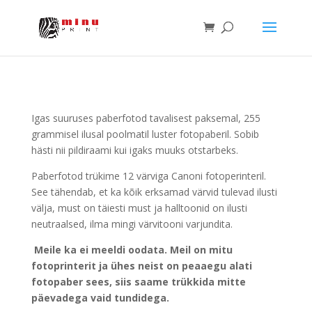
Igas suuruses paberfotod tavalisest paksemal, 255
grammisel ilusal poolmatil luster fotopaberil. Sobib
hästi nii pildiraami kui igaks muuks otstarbeks.
Paberfotod trükime 12 värviga Canoni fotoperinteril.
See tähendab, et ka kõik erksamad värvid tulevad ilusti
välja, must on täiesti must ja halltoonid on ilusti
neutraalsed, ilma mingi värvitooni varjundita.
Meile ka ei meeldi oodata. Meil on mitu
fotoprinterit ja ühes neist on peaaegu alati
fotopaber sees, siis saame trükkida mitte
päevadega vaid tundidega.