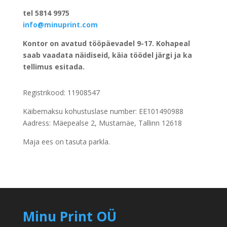
tel 5814 9975
info@minuprint.com
Kontor on avatud tööpäevadel 9-17. Kohapeal
saab vaadata näidiseid, käia töödel järgi ja ka
tellimus esitada.
Registrikood: 11908547
Käibemaksu kohustuslase number: EE101490988
Aadress: Mäepealse 2, Mustamäe, Tallinn 12618
Maja ees on tasuta parkla.
Minu Print OÜ