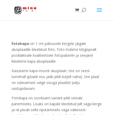
Fotokapa
on 1 cm paksusele kergele jäigale
alusplaadile kleebitud foto. Foto trükime kõigepealt
poolläikivale kvaliteetsele fotopaberile ja seejärel
kleebime kapa alusplaadile.
Kasutame kapa-mount alusplaati. See on seest
tumehall (plaadi sisu jääb pildi küljelt näha). See plaat
on odavamast valge sisuga plaadist palju
vastupidavam.
Fotokapa on soodsaim variant pildi seinale
panemiseks. Lisaks on kapale kleebitud pilt väga kerge
ja nii piisab selle riputamiseks väga väikesest