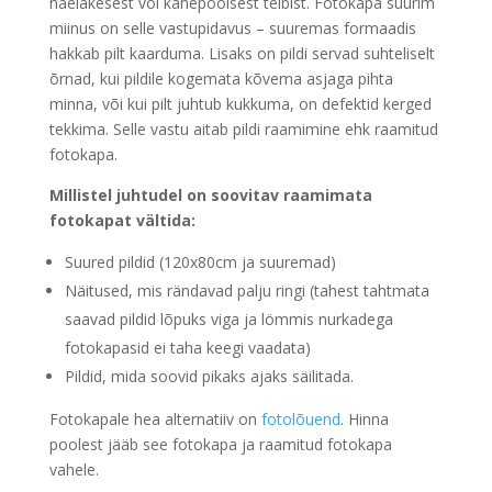
naelakesest või kahepoolsest teibist. Fotokapa suurim
miinus on selle vastupidavus – suuremas formaadis
hakkab pilt kaarduma. Lisaks on pildi servad suhteliselt
õrnad, kui pildile kogemata kõvema asjaga pihta
minna, või kui pilt juhtub kukkuma, on defektid kerged
tekkima. Selle vastu aitab pildi raamimine ehk
raamitud
fotokapa.
Millistel juhtudel on soovitav raamimata
fotokapat vältida:
Suured pildid (120x80cm ja suuremad)
Näitused, mis rändavad palju ringi (tahest tahtmata
saavad pildid lõpuks viga ja lömmis nurkadega
fotokapasid ei taha keegi vaadata)
Pildid, mida soovid pikaks ajaks säilitada.
Fotokapale hea alternatiiv on
fotolõuend
. Hinna
poolest jääb see fotokapa ja raamitud fotokapa
vahele.