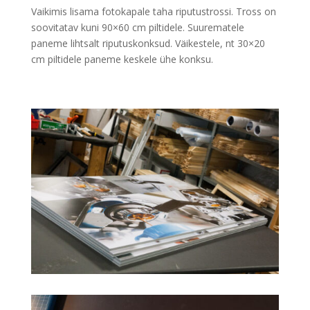
Vaikimis lisama fotokapale taha riputustrossi. Tross on
soovitatav kuni 90×60 cm piltidele. Suurematele
paneme lihtsalt riputuskonksud. Väikestele, nt 30×20
cm piltidele paneme keskele ühe konksu.