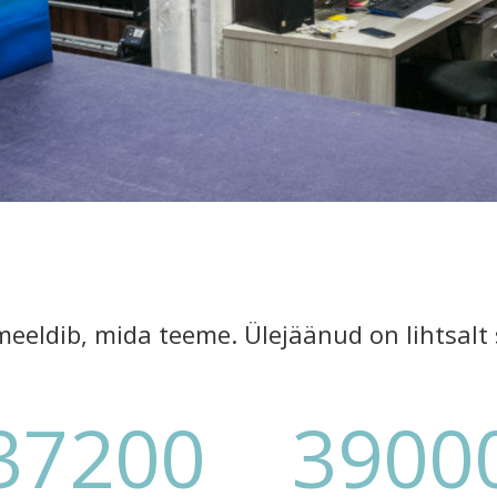
meeldib, mida teeme. Ülejäänud on lihtsalt 
37200
3900