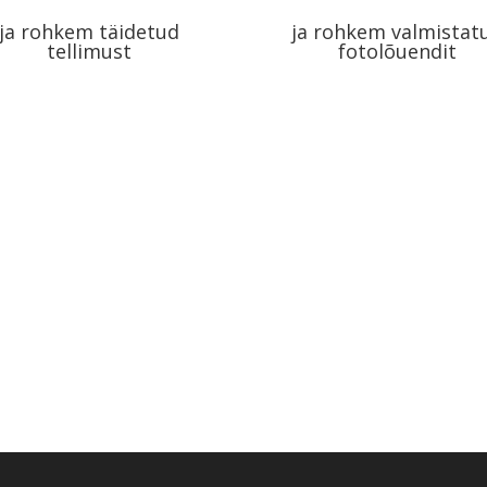
ja rohkem täidetud
ja rohkem valmistat
tellimust
fotolõuendit