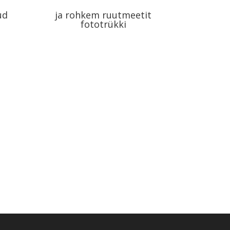
ud
ja rohkem ruutmeetit
fototrükki