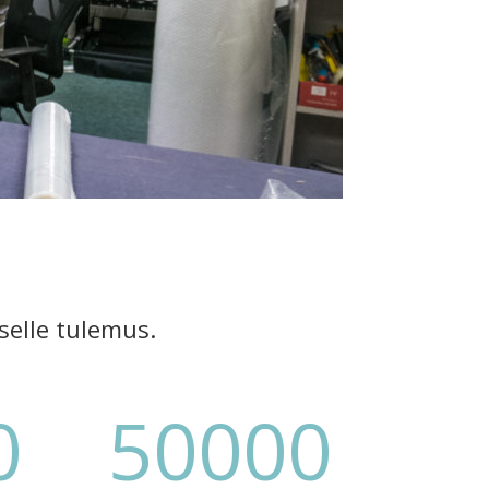
selle tulemus.
0
50000