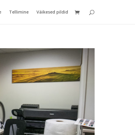
e
Tellimine
Väikesed pildid