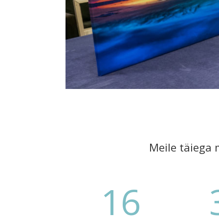
Meile täiega 
16