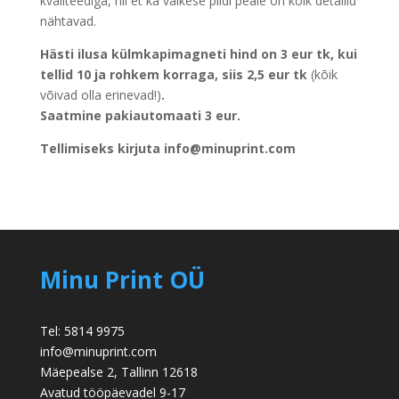
kvaliteediga, nii et ka väikese pildi peale on kõik detailid
nähtavad.
Hästi ilusa külmkapimagneti hind on 3 eur tk, kui
tellid 10 ja rohkem korraga, siis 2,5 eur tk
(kõik
võivad olla erinevad!)
.
Saatmine pakiautomaati 3 eur.
Tellimiseks kirjuta info@minuprint.com
Minu Print OÜ
Tel: 5814 9975
info@minuprint.com
Mäepealse 2, Tallinn 12618
Avatud tööpäevadel 9-17