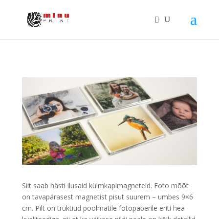
Siit saab hästi ilusaid külmkapimagneteid. Foto mõõt
on tavapärasest magnetist pisut suurem – umbes 9×6
cm. Pilt on trüktiud poolmatile fotopaberile eriti hea